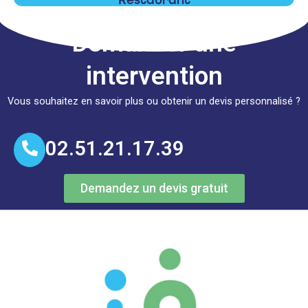
En savoir +
Demander une
intervention
Vous souhaitez en savoir plus ou obtenir un devis personnalisé ?
02.51.21.17.39
Demandez un devis gratuit