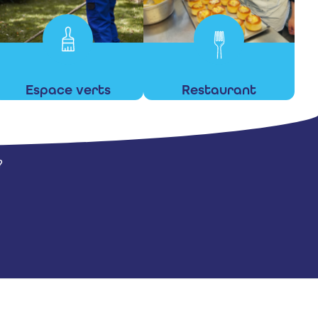
Espace verts
Restaurant
En savoir +
En savoir +
?