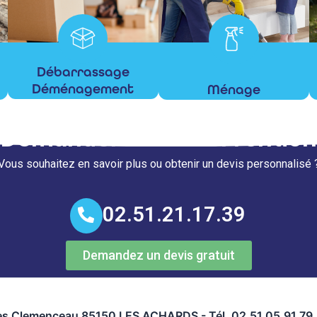
Débarrassage
Déménagement
Ménage
En savoir +
En savoir +
Demander une intervention
Vous souhaitez en savoir plus ou obtenir un devis personnalisé 
02.51.21.17.39
Demandez un devis gratuit
s Clemenceau 85150 LES ACHARDS - Tél. 02.51.05.91.79