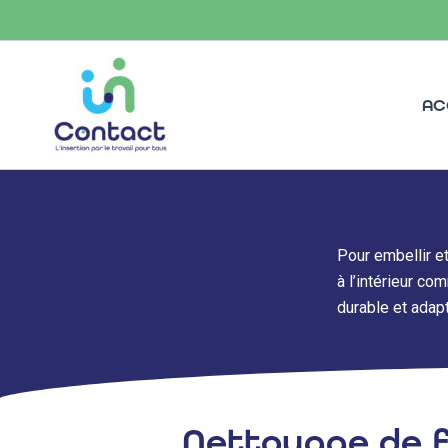
Aller
au
contenu
AC
Pour embellir e
à l’intérieur co
durable et adap
Nettoyage de 